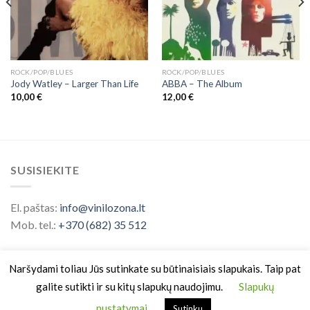
ROCK/POP/BLUES
ROCK/POP/BLUES
Jody Watley – Larger Than Life
ABBA ‎– The Album
10,00
€
12,00
€
SUSISIEKITE
El. paštas:
info@vinilozona.lt
Mob. tel.:
+370 (682) 35 512
Naršydami toliau Jūs sutinkate su būtinaisiais slapukais. Taip pat
galite sutikti ir su kitų slapukų naudojimu.
Slapukų
nustatymai
Sutinku