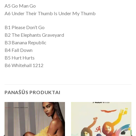
A5 Go Man Go
A6 Under Their Thumb Is Under My Thumb
B1 Please Don’t Go
B2 The Elephants Graveyard
B3 Banana Republic
B4 Fall Down
B5 Hurt Hurts
B6 Whitehall 1212
PANAŠŪS PRODUKTAI