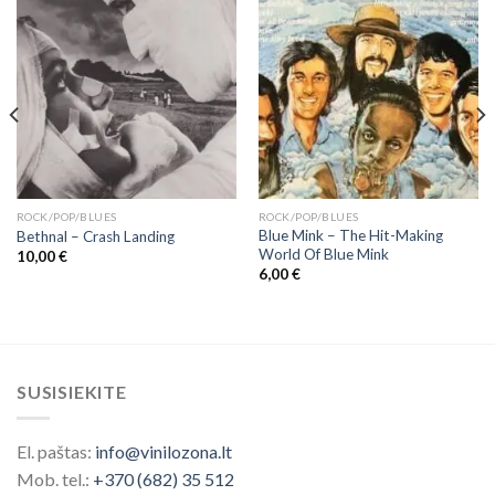
ROCK/POP/BLUES
ROCK/POP/BLUES
Blue Mink – The Hit-Making
Bethnal – Crash Landing
World Of Blue Mink
10,00
€
6,00
€
SUSISIEKITE
El. paštas:
info@vinilozona.lt
Mob. tel.:
+370 (682) 35 512