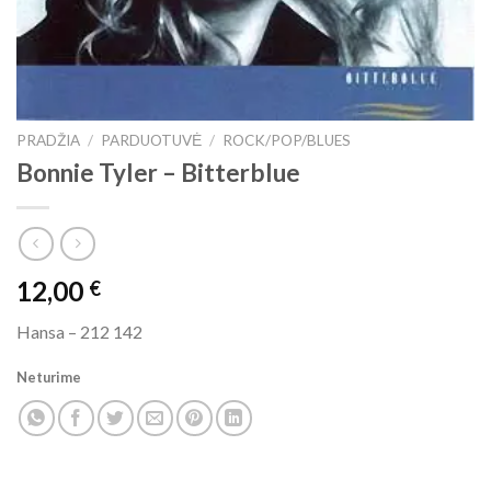
PRADŽIA
/
PARDUOTUVĖ
/
ROCK/POP/BLUES
Bonnie Tyler ‎– Bitterblue
12,00
€
Hansa ‎– 212 142
Neturime