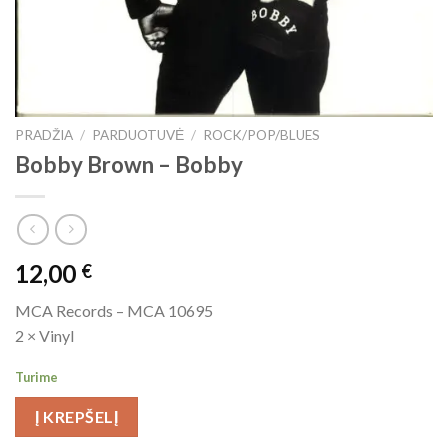
PRADŽIA
/
PARDUOTUVĖ
/
ROCK/POP/BLUES
Bobby Brown ‎– Bobby
12,00
€
MCA Records ‎– MCA 10695
2 × Vinyl
Turime
Į KREPŠELĮ