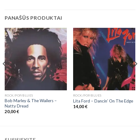
PANAŠŪS PRODUKTAI
ROCK/POP/BLUES
ROCK/POP/BLUES
Bob Marley & The Wailers ‎–
Lita Ford – Dancin’ On The Edge
Natty Dread
14,00
€
20,00
€
SUSISIEKITE