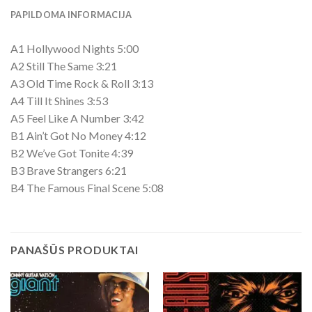
PAPILDOMA INFORMACIJA
A1 Hollywood Nights 5:00
A2 Still The Same 3:21
A3 Old Time Rock & Roll 3:13
A4 Till It Shines 3:53
A5 Feel Like A Number 3:42
B1 Ain’t Got No Money 4:12
B2 We’ve Got Tonite 4:39
B3 Brave Strangers 6:21
B4 The Famous Final Scene 5:08
PANAŠŪS PRODUKTAI