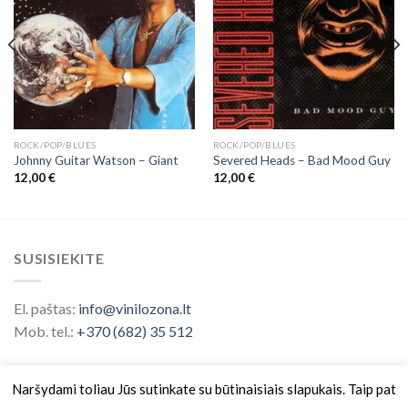
ROCK/POP/BLUES
ROCK/POP/BLUES
Johnny Guitar Watson – Giant
Severed Heads – Bad Mood Guy
12,00
€
12,00
€
SUSISIEKITE
El. paštas:
info@vinilozona.lt
Mob. tel.:
+370 (682) 35 512
Naršydami toliau Jūs sutinkate su būtinaisiais slapukais. Taip pat