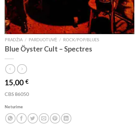
PRADŽIA
/
PARDUOTUVĖ
/
ROCK/POP/BLUES
Blue Öyster Cult ‎– Spectres
15,00
€
CBS 86050
Neturime