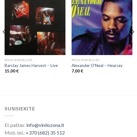
ROCK/POP/BLUES
ROCK/POP/BLUES
Barclay James Harvest ‎– Live
Alexander O’Neal – Hearsay
15,00
€
7,00
€
SUSISIEKITE
El. paštas:
info@vinilozona.lt
Mob. tel.:
+370 (682) 35 512