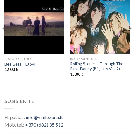
ROCK/POP/BLUES
ROCK/POP/BLUES
Rolling Stones – Through The
Bee Gees ‎– E•S•P
Past, Darkly (Big Hits Vol. 2)
12,00
€
15,00
€
SUSISIEKITE
El. paštas:
info@vinilozona.lt
Mob. tel.:
+370 (682) 35 512