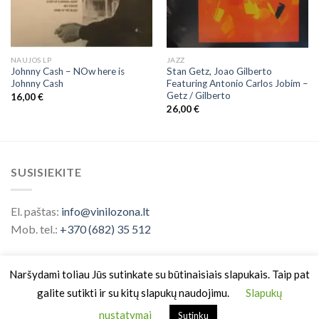
NAUJOS LP
JAZZ
Johnny Cash – NOw here is
Stan Getz, Joao Gilberto
Johnny Cash
Featuring Antonio Carlos Jobim ‎–
Getz / Gilberto
16,00
€
26,00
€
SUSISIEKITE
El. paštas:
info@vinilozona.lt
Mob. tel.:
+370 (682) 35 512
Naršydami toliau Jūs sutinkate su būtinaisiais slapukais. Taip pat
galite sutikti ir su kitų slapukų naudojimu.
Slapukų
nustatymai
Sutinku