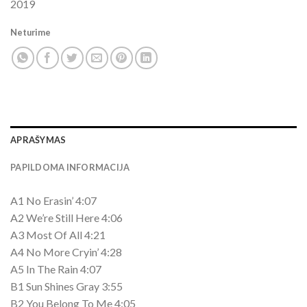
2019
Neturime
APRAŠYMAS
PAPILDOMA INFORMACIJA
A1 No Erasin’ 4:07
A2 We’re Still Here 4:06
A3 Most Of All 4:21
A4 No More Cryin’ 4:28
A5 In The Rain 4:07
B1 Sun Shines Gray 3:55
B2 You Belong To Me 4:05