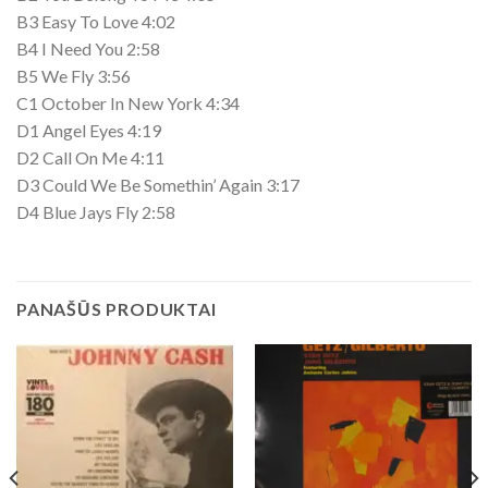
B3 Easy To Love 4:02
B4 I Need You 2:58
B5 We Fly 3:56
C1 October In New York 4:34
D1 Angel Eyes 4:19
D2 Call On Me 4:11
D3 Could We Be Somethin’ Again 3:17
D4 Blue Jays Fly 2:58
PANAŠŪS PRODUKTAI