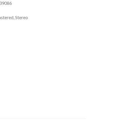
239086
astered, Stereo