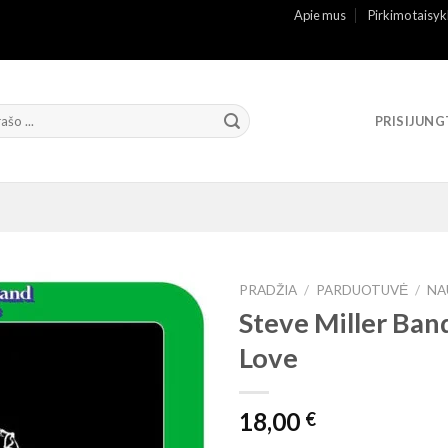
Apie mus
Pirkimo taisyk
PRISIJUNG
PRADŽIA
/
PARDUOTUVĖ
/
NA
Steve Miller Ban
Love
18,00
€