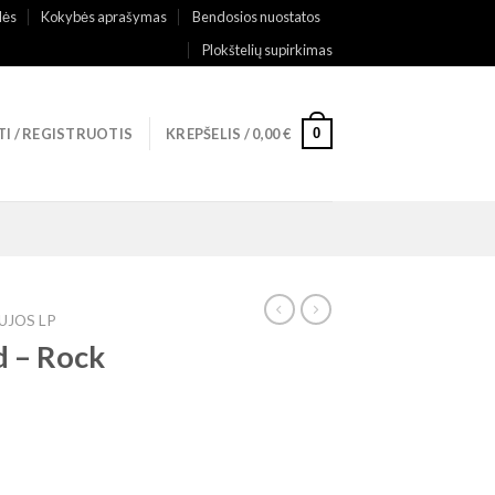
lės
Kokybės aprašymas
Bendosios nuostatos
Plokštelių supirkimas
0
TI / REGISTRUOTIS
KREPŠELIS /
0,00
€
UJOS LP
d – Rock