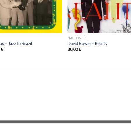
NAUJOS LP
us – Jazz In Brazil
David Bowie ‎– Reality
0
€
30,00
€
Zona