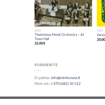
JAZZ
JAZZ
Thelonious Monk Orchestra ‎– At
r Of The Rings
Vario
Town Hall
20,0
25,00
€
SUSISIEKITE
El. paštas:
info@vinilozona.lt
Mob. tel.:
+370 (682) 35 512
Prekės ženklas saugomas nuo 2026 ©
Vinilo 