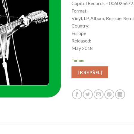
Capitol Records – 00602567
Format:
Vinyl, LP, Album, Reissue, Rem
Country:
Europe
Released:
May 2018
Turime
Į KREPŠELĮ