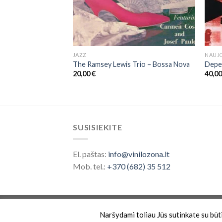
JAZZ
NAUJO
ush Life
The Ramsey Lewis Trio – Bossa Nova
Depe
20,00
€
40,0
SUSISIEKITE
El. paštas:
info@vinilozona.lt
Mob. tel.:
+370 (682) 35 512
Prekės ženklas saugomas nuo 2026 ©
Vinilo 
Naršydami toliau Jūs sutinkate su būtin