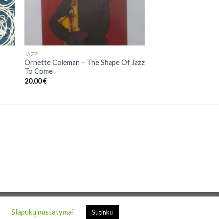
JAZZ
Ornette Coleman – The Shape Of Jazz
To Come
20,00
€
.
Slapukų nustatymai
Sutinku