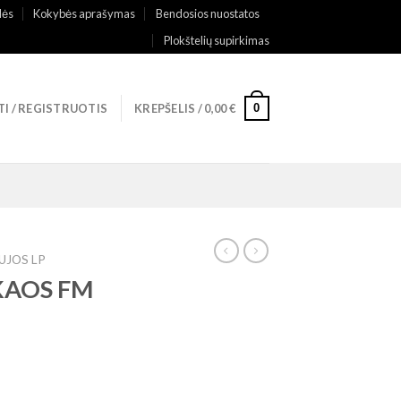
lės
Kokybės aprašymas
Bendosios nuostatos
Plokštelių supirkimas
0
TI / REGISTRUOTIS
KREPŠELIS /
0,00
€
UJOS LP
 KAOS FM