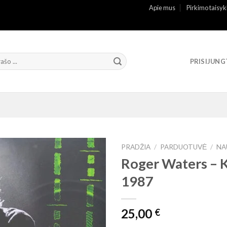
Apie mus
Pirkimo taisyk
PRISIJUNG
PRADŽIA
/
PARDUOTUVĖ
/
NA
Roger Waters –
1987
25,00
€