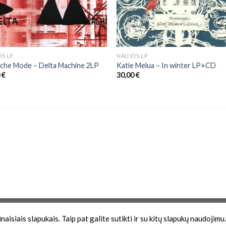
S LP
NAUJOS LP
che Mode ‎– Delta Machine 2LP
Katie Melua – In winter LP+CD
0
€
30,00
€
Zona
aisiais slapukais. Taip pat galite sutikti ir su kitų slapukų naudojimu