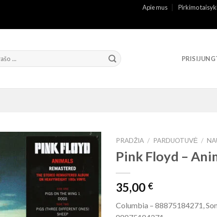
Apie mus
Pirkimo taisyk
PRISIJUNG
PRADŽIA
/
PARDUOTUVĖ
/
NA
Pink Floyd – Ani
35,00
€
Columbia – 88875184271, Son