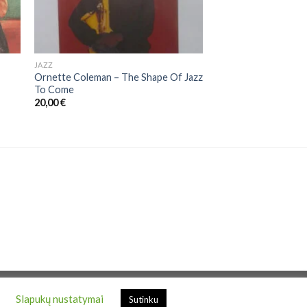
JAZZ
Ornette Coleman – The Shape Of Jazz
To Come
20,00
€
.
Slapukų nustatymai
Sutinku