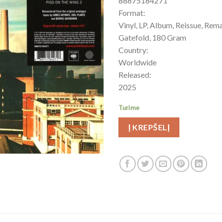
88875184271
Format:
Vinyl, LP, Album, Reissue, Rema
Gatefold, 180 Gram
Country:
Worldwide
Released:
2025
Turime
Į KREPŠELĮ