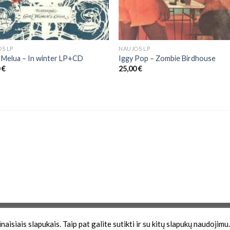
S LP
NAUJOS LP
 Melua – In winter LP+CD
Iggy Pop – Zombie Birdhouse
0
€
25,00
€
Zona
aisiais slapukais. Taip pat galite sutikti ir su kitų slapukų naudojimu