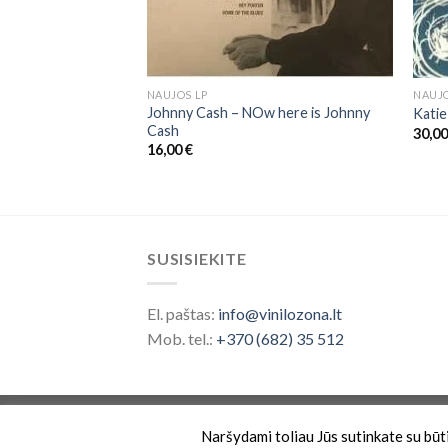
NAUJOS LP
NAUJO
Johnny Cash – NOw here is Johnny
ments Of
Katie
Cash
30,0
16,00
€
SUSISIEKITE
El. paštas:
info@vinilozona.lt
Mob. tel.:
+370 (682) 35 512
Prekės ženklas saugomas nuo 2026 ©
Vinilo 
Naršydami toliau Jūs sutinkate su būtin