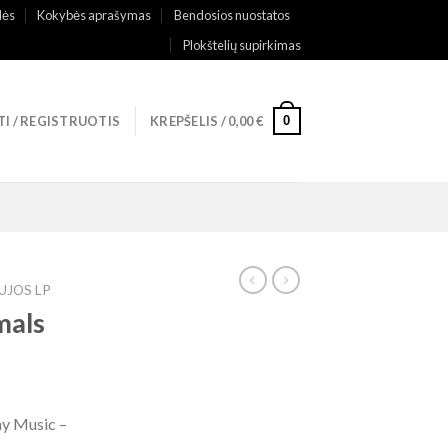
lės
Kokybės aprašymas
Bendosios nuostatos
Plokštelių supirkimas
0
TI / REGISTRUOTIS
KREPŠELIS /
0,00
€
UJOS LP
mals
y Music –