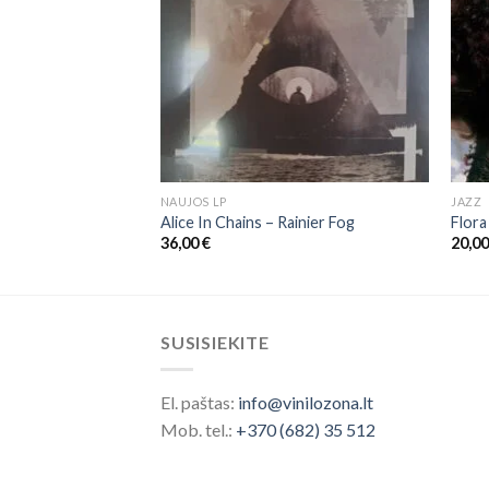
NAUJOS LP
JAZZ
winter LP+CD
Alice In Chains – Rainier Fog
Flora
36,00
€
20,0
SUSISIEKITE
El. paštas:
info@vinilozona.lt
Mob. tel.:
+370 (682) 35 512