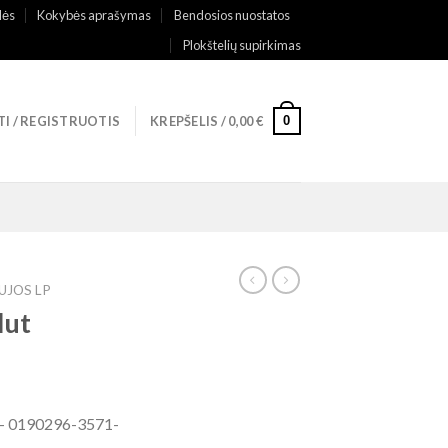
lės
Kokybės aprašymas
Bendosios nuostatos
Plokštelių supirkimas
0
TI / REGISTRUOTIS
KREPŠELIS /
0,00
€
UJOS LP
lut
 – 0190296-3571-