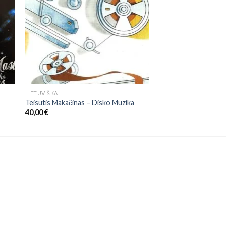
LIETUVIŠKA
Teisutis Makačinas ‎– Disko Muzika
40,00
€