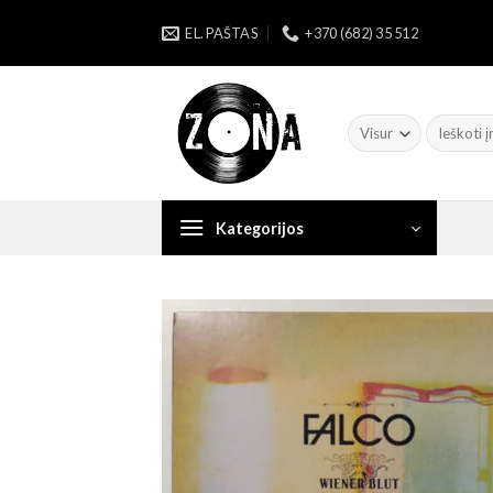
Skip
EL. PAŠTAS
+370 (682) 35 512
to
content
Ieškoti:
Kategorijos