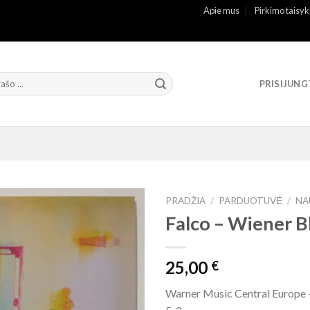
Apie mus
Pirkimo taisyk
PRISIJUNG
PRADŽIA
/
PARDUOTUVĖ
/
NA
Falco – Wiener B
25,00
€
Warner Music Central Europe