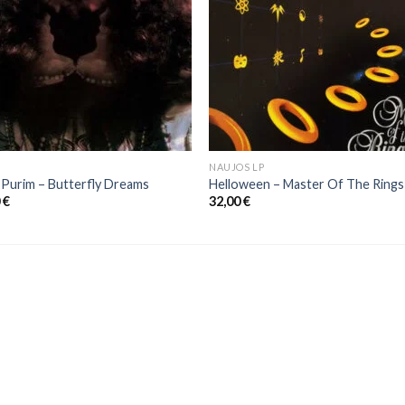
NAUJOS LP
 Purim ‎– Butterfly Dreams
Helloween – Master Of The Rings
0
€
32,00
€