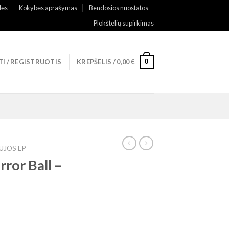
lės
Kokybės aprašymas
Bendosios nuostatos
Plokštelių supirkimas
0
TI / REGISTRUOTIS
KREPŠELIS /
0,00
€
UJOS LP
ror Ball –