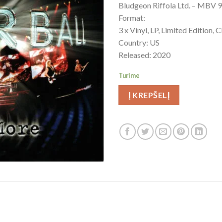
Bludgeon Riffola Ltd. – MB
Format:
3 x Vinyl, LP, Limited Edition, C
Country: US
Released: 2020
Turime
Į KREPŠELĮ