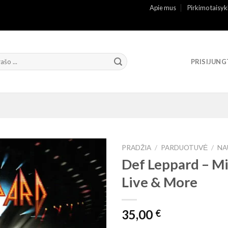
Apie mus
Pirkimo taisyk
PRISIJUNG
PRADŽIA
/
PARDUOTUVĖ
/
NA
Def Leppard – Mir
Live & More
35,00
€