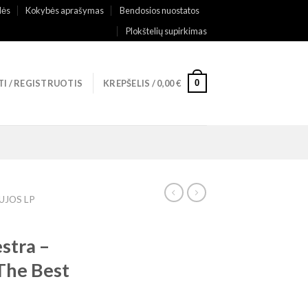
lės
Kokybės aprašymas
Bendosios nuostatos
Plokštelių supirkimas
0
TI / REGISTRUOTIS
KREPŠELIS /
0,00
€
UJOS LP
stra –
The Best