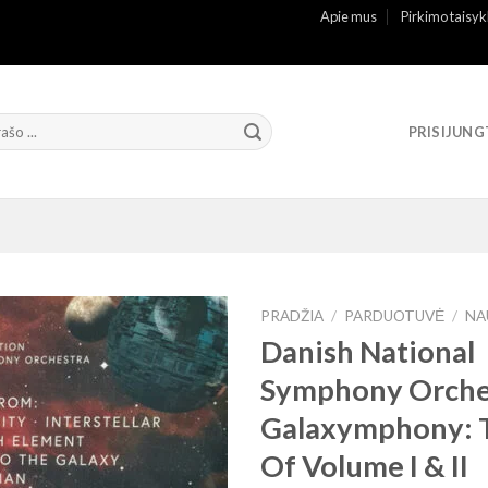
Apie mus
Pirkimo taisyk
PRISIJUNG
PRADŽIA
/
PARDUOTUVĖ
/
NA
Danish National
Symphony Orche
Galaxymphony: 
Of Volume I & II