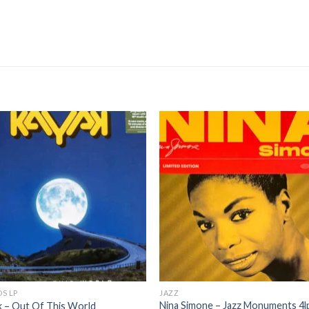
S LP
JAZZ
Nina Simone – Jazz Monuments 4l
 – Out Of This World