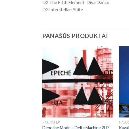
D2 The Fifth Element: Diva Dance
D3 Interstellar: Suite
PANAŠŪS PRODUKTAI
NAUJOS LP
NAUJO
rchestra ‎– At
Depeche Mode ‎– Delta Machine 2LP
Kayak