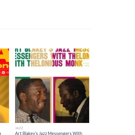
JAZZ
p
Art Blakey’s Jazz Messengers With