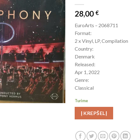
28,00
€
EuroArts – 2068711
Format:
2 x Vinyl, LP, Compilation
Country:
Denmark
Released:
Apr 1, 2022
Genre:
Classical
Turime
Į KREPŠELĮ