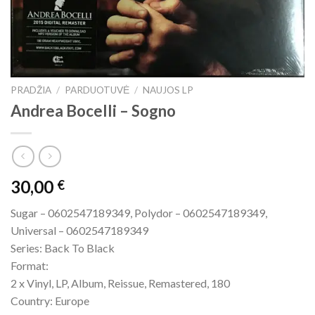
PRADŽIA
/
PARDUOTUVĖ
/
NAUJOS LP
Andrea Bocelli – Sogno
30,00
€
Sugar – 0602547189349, Polydor – 0602547189349,
Universal – 0602547189349
Series: Back To Black
Format:
2 x Vinyl, LP, Album, Reissue, Remastered, 180
Country: Europe