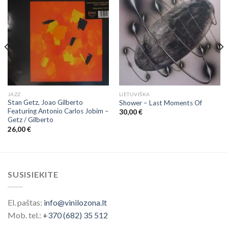
JAZZ
LIETUVIŠKA
Stan Getz, Joao Gilberto
Shower – Last Moments Of
Featuring Antonio Carlos Jobim ‎–
30,00
€
Getz / Gilberto
26,00
€
SUSISIEKITE
El. paštas:
info@vinilozona.lt
Mob. tel.:
+370 (682) 35 512