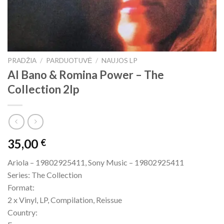
PRADŽIA
/
PARDUOTUVĖ
/
NAUJOS LP
Al Bano & Romina Power – The
Collection 2lp
35,00
€
Ariola – 19802925411, Sony Music – 19802925411
Series: The Collection
Format:
2 x Vinyl, LP, Compilation, Reissue
Country: