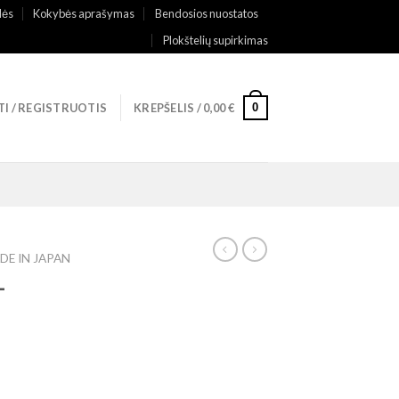
lės
Kokybės aprašymas
Bendosios nuostatos
Plokštelių supirkimas
0
TI / REGISTRUOTIS
KREPŠELIS /
0,00
€
DE IN JAPAN
–