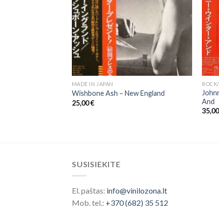
MADE IN JAPAN
ROCK/
John
Wishbone Ash ‎– New England
And
25,00
€
35,0
SUSISIEKITE
El. paštas:
info@vinilozona.lt
Mob. tel.:
+370 (682) 35 512