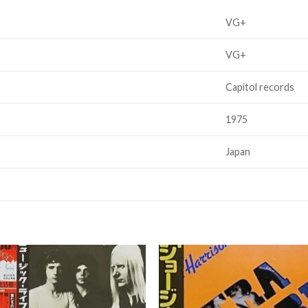
VG+
VG+
Capitol records
1975
Japan