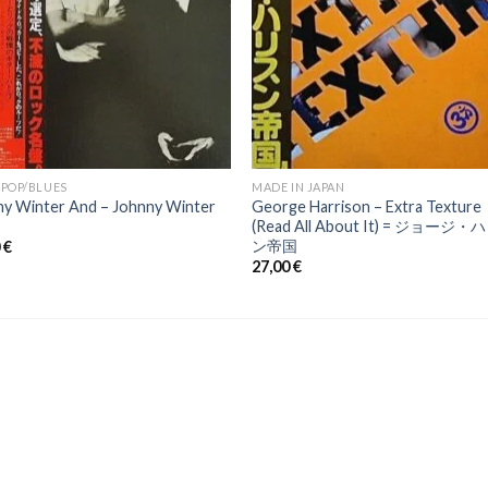
POP/BLUES
MADE IN JAPAN
ny Winter And – Johnny Winter
George Harrison ‎– Extra Texture
(Read All About It) = ジョージ
ン帝国
0
€
27,00
€