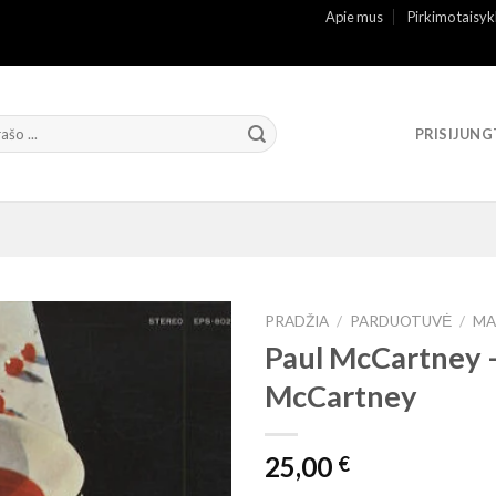
Apie mus
Pirkimo taisyk
PRISIJUNG
PRADŽIA
/
PARDUOTUVĖ
/
MA
Paul McCartney ‎
McCartney
25,00
€