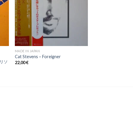
MADE IN JAPAN
Cat Stevens ‎– Foreigner
・ハリソ
22,00
€