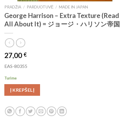
PRADŽIA
/
PARDUOTUVĖ
/
MADE IN JAPAN
George Harrison ‎– Extra Texture (Read
All About It) = ジョージ・ハリソン帝国
27,00
€
EAS-80355
Turime
Į KREPŠELĮ