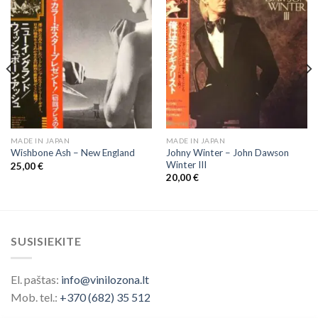
MADE IN JAPAN
MADE IN JAPAN
Johny Winter – John Dawson
Wishbone Ash ‎– New England
Winter III
25,00
€
20,00
€
SUSISIEKITE
El. paštas:
info@vinilozona.lt
Mob. tel.:
+370 (682) 35 512