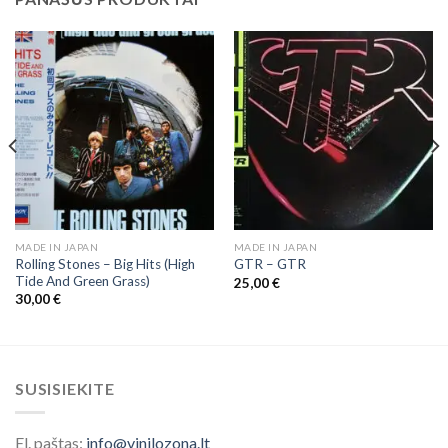
MADE IN JAPAN
MADE IN JAPAN
Rolling Stones ‎– Big Hits (High
GTR ‎– GTR
Tide And Green Grass)
25,00
€
30,00
€
SUSISIEKITE
El. paštas:
info@vinilozona.lt