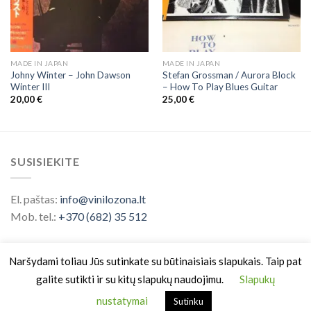
MADE IN JAPAN
MADE IN JAPAN
Johny Winter – John Dawson
Stefan Grossman / Aurora Block
Winter III
‎– How To Play Blues Guitar
20,00
€
25,00
€
SUSISIEKITE
El. paštas:
info@vinilozona.lt
Mob. tel.:
+370 (682) 35 512
Naršydami toliau Jūs sutinkate su būtinaisiais slapukais. Taip pat
galite sutikti ir su kitų slapukų naudojimu.
Slapukų
nustatymai
Sutinku
Prekės ženklas saugomas nuo 2026 ©
Vinilo Zona