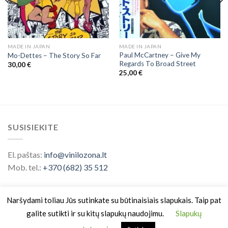
MADE IN JAPAN
MADE IN JAPAN
Paul McCartney ‎– Give My
Mo-Dettes ‎– The Story So Far
Regards To Broad Street
30,00
€
25,00
€
SUSISIEKITE
El. paštas:
info@vinilozona.lt
Mob. tel.:
+370 (682) 35 512
Naršydami toliau Jūs sutinkate su būtinaisiais slapukais. Taip pat
galite sutikti ir su kitų slapukų naudojimu.
Slapukų