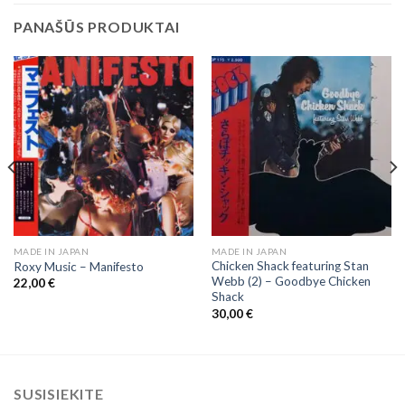
PANAŠŪS PRODUKTAI
MADE IN JAPAN
MADE IN JAPAN
Chicken Shack featuring Stan
Roxy Music ‎– Manifesto
Webb (2) ‎– Goodbye Chicken
22,00
€
Shack
30,00
€
SUSISIEKITE