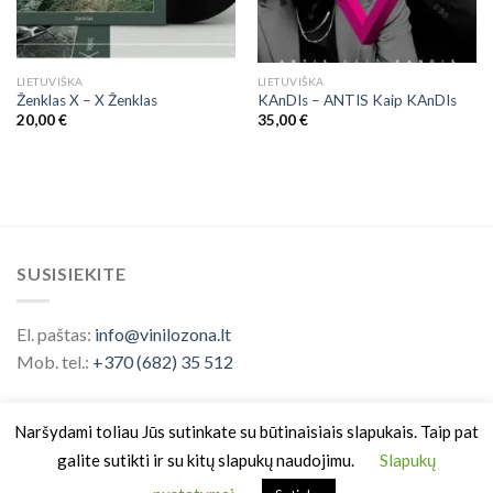
LIETUVIŠKA
LIETUVIŠKA
Ženklas X ‎– X Ženklas
KAnDIs – ANTIS Kaip KAnDIs
20,00
€
35,00
€
SUSISIEKITE
El. paštas:
info@vinilozona.lt
Mob. tel.:
+370 (682) 35 512
Naršydami toliau Jūs sutinkate su būtinaisiais slapukais. Taip pat
galite sutikti ir su kitų slapukų naudojimu.
Slapukų