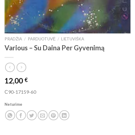
PRADŽIA
/
PARDUOTUVĖ
/
LIETUVIŠKA
Various ‎– Su Daina Per Gyvenimą
12,00
€
С90-17159-60
Neturime