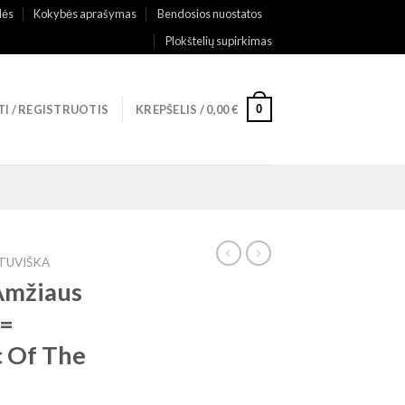
lės
Kokybės aprašymas
Bendosios nuostatos
Plokštelių supirkimas
0
TI / REGISTRUOTIS
KREPŠELIS /
0,00
€
ETUVIŠKA
 Amžiaus
 =
c Of The