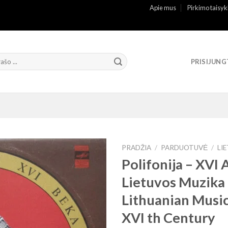
Apie mus
Pirkimo taisyk
PRISIJUNG
PRADŽIA
/
PARDUOTUVĖ
/
LI
Polifonija ‎– XVI
Lietuvos Muzika
Lithuanian Musi
XVI th Century