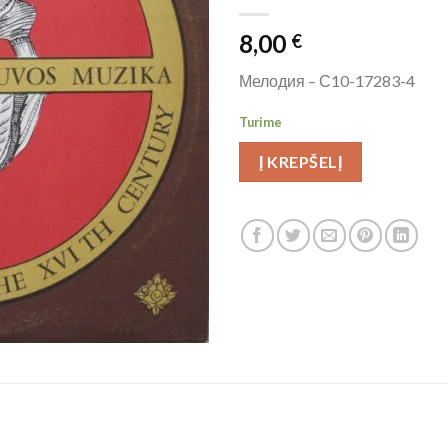
8,00
€
Мелодия ‎– С10-17283-4
Turime
Į KREPŠELĮ