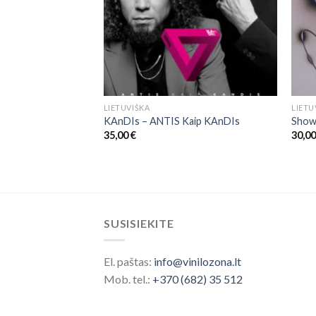
LIETUVIŠKA
LIETU
s & St. Christopher
KAnDIs – ANTIS Kaip KAnDIs
Show
a – Untold Story
35,00
€
30,0
SUSISIEKITE
El. paštas:
info@vinilozona.lt
Mob. tel.:
+370 (682) 35 512