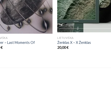
VIŠKA
LIETUVIŠKA
er – Last Moments Of
Ženklas X ‎– X Ženklas
0
€
20,00
€