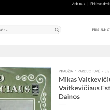
Apie mus
Pirkimo taisyk
PRISIJUNG
PRADŽIA
/
PARDUOTUVĖ
/
LI
Mikas Vaitkeviči
Vaitkevičiaus Es
Dainos