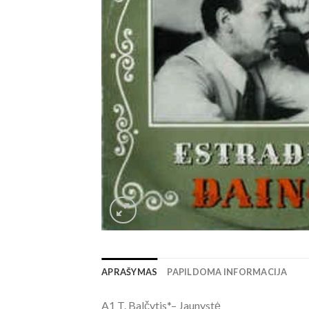
APRAŠYMAS
PAPILDOMA INFORMACIJA
A1 T. Balčytis*– Jaunystė