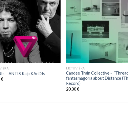
VIŠKA
LIETUVIŠKA
Candee Train Collective ‎– “Threa
Is – ANTIS Kaip KAnDIs
fantasmagoria about Distance (T
0
€
Record)
20,00
€