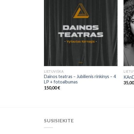
LIETUVIŠKA
LIETU
sko Džiazo
Dainos teatras – Jubilienis rinkinys – 4
KAnD
mės Vaikams
LP + fotoalbumas
35,0
150,00
€
SUSISIEKITE