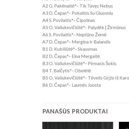
A2 G. Pakėnaitė*– Tik Tavęs Nebus
A3 D. Čepas*– Pokalbis Su Gluosniu
A4 S. Povilaitis*– Čipolinas
A5 O. Valiukevičiūtė*– Palydėk Į Žirmūnus
A6 S. Povilaitis*– Neptūno Žemė
A7 D. Čepas*– Mergina Ir Balandis
B1 D. Kubiliūtė*– Skausmas
B2 D. Čepas*– Eina Mergaitė
B3 O. Valiukevičiūtė*– Pirmasis Šokis
B4 T. Balčytis*– Obelėlė
B5 O. Valiukevičiūtė*– Tėvelis Grįžo Iš Kar
B6 D. Čepas*– Laumės Juosta
PANAŠŪS PRODUKTAI