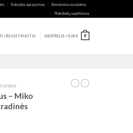
lės
Kokybės aprašymas
Bendosios nuostatos
Plokštelių supirkimas
0
TI / REGISTRUOTIS
KREPŠELIS /
0,00
€
ETUVIŠKA
us ‎– Miko
tradinės