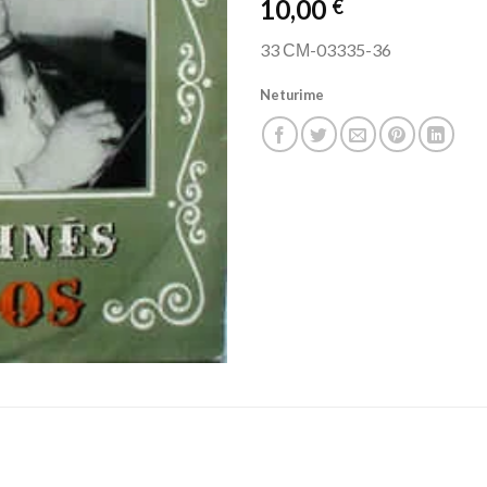
10,00
€
33 СМ-03335-36
Neturime