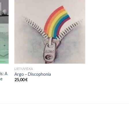
LIETUVIŠKA
ds: A
Argo – Discophonia
he
25,00
€