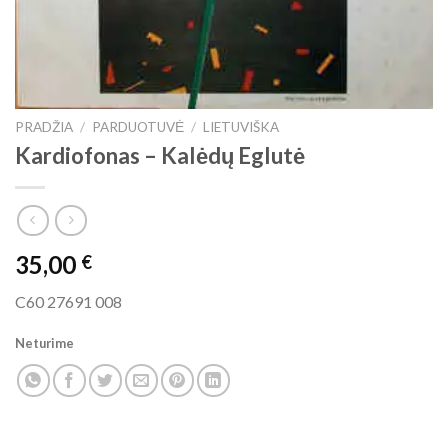
PRADŽIA
/
PARDUOTUVĖ
/
LIETUVIŠKA
Kardiofonas ‎– Kalėdų Eglutė
35,00
€
C60 27691 008
Neturime