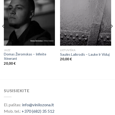
JAZZ
LIETUVIŠKA
Domas Žeromskas ‎– Infinite
Saulės Laikrodis – Lauke Ir Viduj
Itinerant
20,00
€
20,00
€
SUSISIEKITE
El. paštas:
info@vinilozona.lt
Mob. tel.:
+370 (682) 35 512