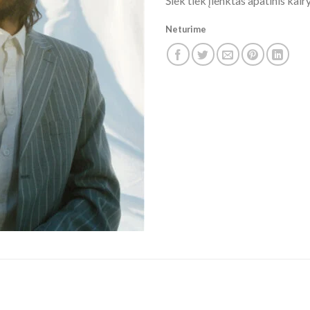
Šiek tiek įlenktas apatinis ka
Neturime