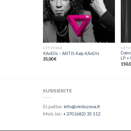
LIETUVIŠKA
LIETU
Daino
 ‎– Disko Muzika
KAnDIs – ANTIS Kaip KAnDIs
LP +
35,00
€
150,
SUSISIEKITE
El. paštas:
info@vinilozona.lt
Mob. tel.:
+370 (682) 35 512