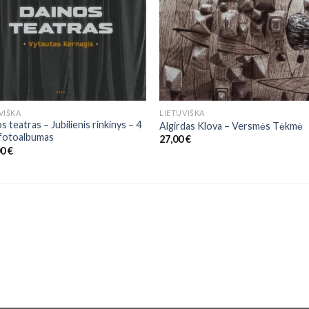
VIŠKA
LIETUVIŠKA
s teatras – Jubilienis rinkinys – 4
Algirdas Klova ‎– Versmės Tėkmė
 fotoalbumas
27,00
€
00
€