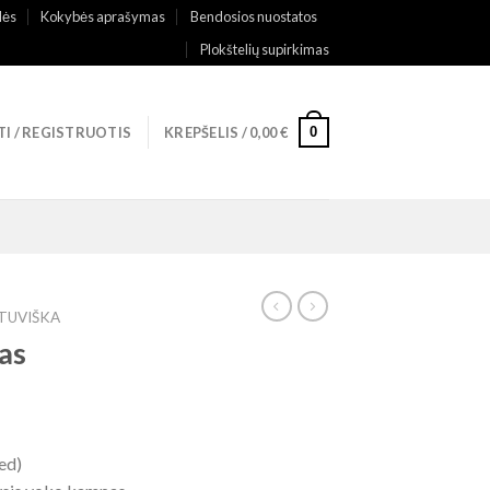
lės
Kokybės aprašymas
Bendosios nuostatos
Plokštelių supirkimas
0
TI / REGISTRUOTIS
KREPŠELIS /
0,00
€
ETUVIŠKA
as
ed)