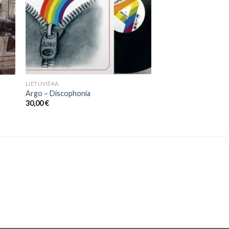
LIETUVIŠKA
Argo ‎– Discophonia
30,00
€