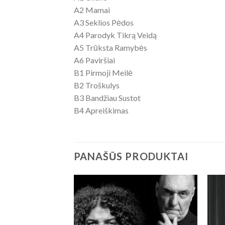
A2 Mamai
A3 Seklios Pėdos
A4 Parodyk Tikrą Veidą
A5 Trūksta Ramybės
A6 Paviršiai
B1 Pirmoji Meilė
B2 Troškulys
B3 Bandžiau Sustot
B4 Apreiškimas
PANAŠŪS PRODUKTAI