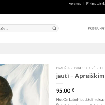
Apie mus
Pirkimo taisyk
PRISIJUNG
PRADŽIA
/
PARDUOTUVĖ
/
LI
jautì – Apreiškim
95,00
€
Not On Label (jautì Self-releas