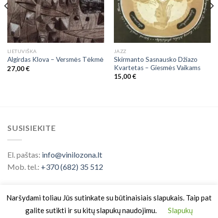
LIETUVIŠKA
JAZZ
Skirmanto Sasnausko Džiazo
Algirdas Klova ‎– Versmės Tėkmė
Kvartetas ‎– Giesmės Vaikams
27,00
€
15,00
€
SUSISIEKITE
El. paštas:
info@vinilozona.lt
Mob. tel.:
+370 (682) 35 512
Naršydami toliau Jūs sutinkate su būtinaisiais slapukais. Taip pat
galite sutikti ir su kitų slapukų naudojimu.
Slapukų