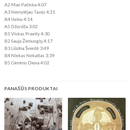
A2 Man Patinka 4:07
A3 Nemylėjau Tavęs 4:21
A4 Išeinu 4:14
A5 Džordža 3:02
B1 Viskas Praeity 4:30
B2 Sauja Žemuogių 4:17
B3 Liūdna Šventė 3:49
B4 Niekas Nekaltas 3:39
B5 Gimimo Diena 4:02
PANAŠŪS PRODUKTAI