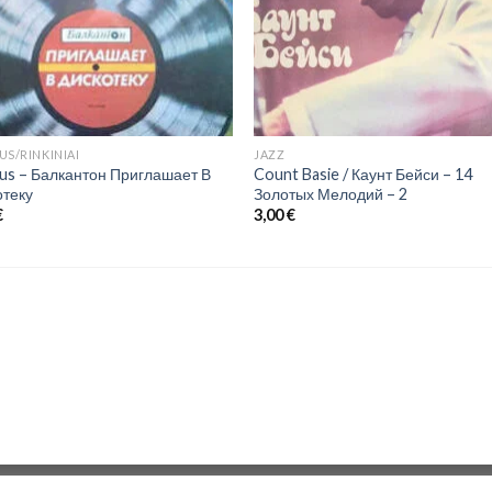
US/RINKINIAI
JAZZ
us ‎– Балкантон Приглашает В
Count Basie / Каунт Бейси ‎– 14
отеку
Золотых Мелодий – 2
€
3,00
€
Zona