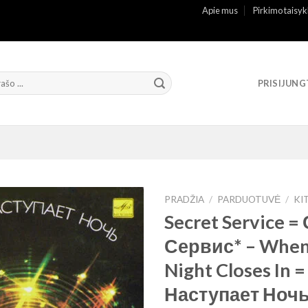
Apie mus
Pirkimo taisyk
PRISIJUNG
PRADŽIA
/
PARDUOTUVĖ
/
KI
Secret Service =
Сервис* ‎– Whe
Night Closes In 
Наступает Ноч