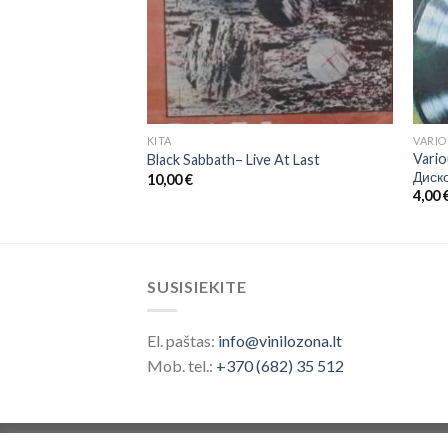
KITA
VARIO
Vario
Flowers In The Dirt
Black Sabbath– Live At Last
Диск
10,00
€
4,00
SUSISIEKITE
El. paštas:
info@vinilozona.lt
Mob. tel.:
+370 (682) 35 512
Prekės ženklas saugomas nuo 2026 ©
Vinilo 