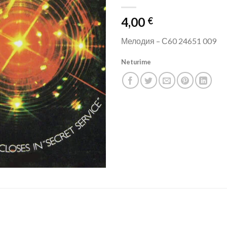
4,00
€
Мелодия ‎– С60 24651 009
Neturime