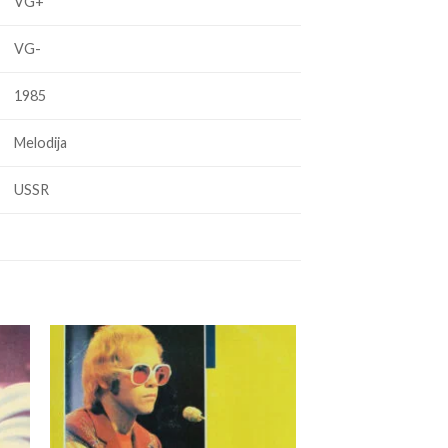
VG+
VG-
1985
Melodija
USSR