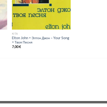
KITA
Elton John = Элтон Джон ‎– Your Song
= Твоя Песня
7,00
€