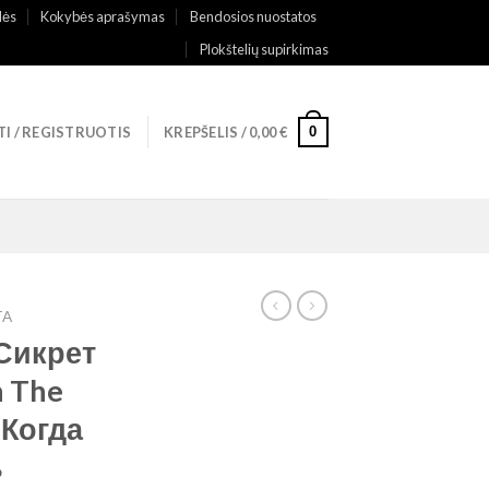
lės
Kokybės aprašymas
Bendosios nuostatos
Plokštelių supirkimas
0
TI / REGISTRUOTIS
KREPŠELIS /
0,00
€
TA
 Сикрет
n The
= Когда
ь