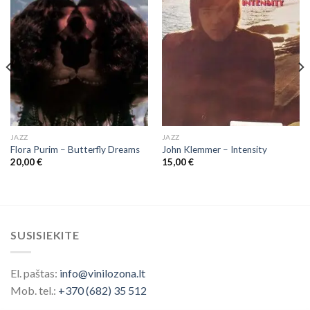
JAZZ
JAZZ
Flora Purim ‎– Butterfly Dreams
John Klemmer – Intensity
20,00
€
15,00
€
SUSISIEKITE
El. paštas:
info@vinilozona.lt
Mob. tel.:
+370 (682) 35 512