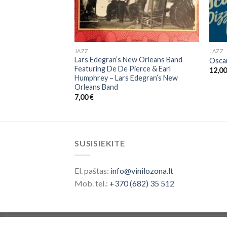
JAZZ
JAZZ
Lars Edegran’s New Orleans Band
-glo
Osca
Featuring De De Pierce & Earl
12,0
Humphrey ‎– Lars Edegran’s New
Orleans Band
7,00
€
SUSISIEKITE
El. paštas:
info@vinilozona.lt
Mob. tel.:
+370 (682) 35 512
Prekės ženklas saugomas nuo 2026 ©
Vinilo 