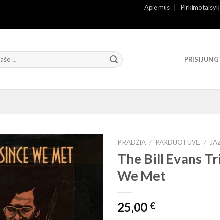
Apie mus
Pirkimo taisyk
PRISIJUNG
PRADŽIA
/
PARDUOTUVĖ
/
JA
The Bill Evans Tr
We Met
25,00
€