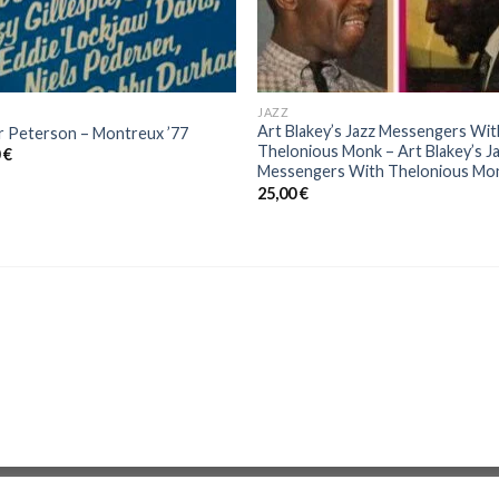
JAZZ
Art Blakey’s Jazz Messengers Wit
r Peterson – Montreux ’77
Thelonious Monk ‎– Art Blakey’s J
0
€
Messengers With Thelonious Mo
25,00
€
Zona