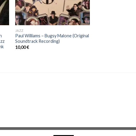
JAZZ
h
Paul Williams – Bugsy Malone (Original
azz
Soundtrack Recording)
nk
10,00
€