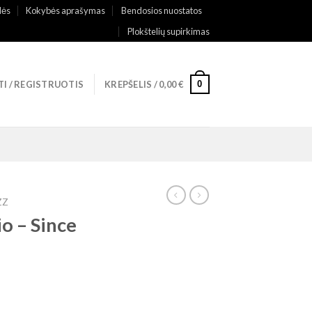
lės
Kokybės aprašymas
Bendosios nuostatos
Plokštelių supirkimas
0
TI / REGISTRUOTIS
KREPŠELIS /
0,00
€
ZZ
io – Since