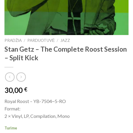
PRADŽIA
/
PARDUOTUVĖ
/
JAZZ
Stan Getz ‎– The Complete Roost Session
– Split Kick
30,00
€
Royal Roost ‎– YB-7504~5-RO
Format:
2 × Vinyl, LP, Compilation, Mono
Turime