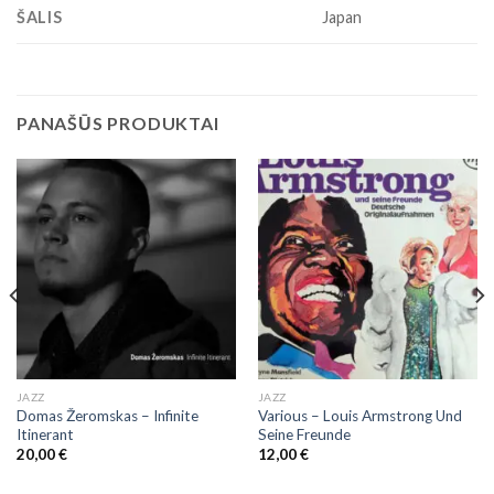
ŠALIS
Japan
PANAŠŪS PRODUKTAI
JAZZ
JAZZ
Domas Žeromskas ‎– Infinite
Various – Louis Armstrong Und
Itinerant
Seine Freunde
20,00
€
12,00
€