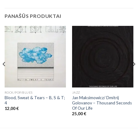
PANAŠŪS PRODUKTAI
ROCK/POP/BLUES
JAZZ
Blood, Sweat & Tears ‎– B, S & T;
Jan Maksimowicz/ Dmitrij
4
Golovanov ‎– Thousand Seconds
Of Our Life
12,00
€
25,00
€