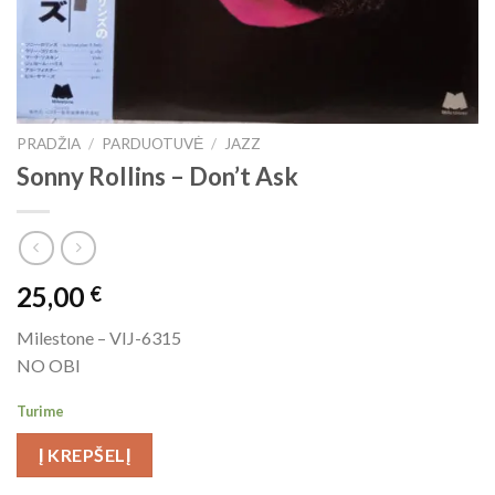
PRADŽIA
/
PARDUOTUVĖ
/
JAZZ
Sonny Rollins ‎– Don’t Ask
25,00
€
Milestone – VIJ-6315
NO OBI
Turime
Į KREPŠELĮ