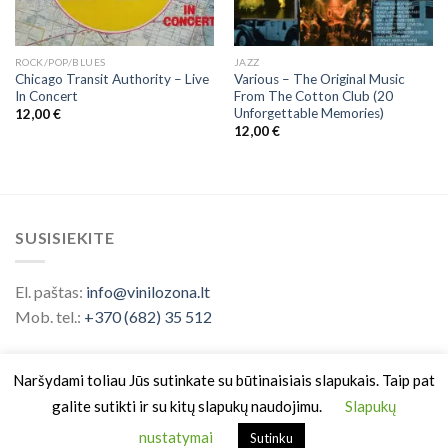
ROCK/POP/BLUES
JAZZ
Chicago Transit Authority – Live
Various – The Original Music
In Concert
From The Cotton Club (20
Unforgettable Memories)
12,00
€
12,00
€
SUSISIEKITE
El. paštas:
info@vinilozona.lt
Mob. tel.:
+370 (682) 35 512
Naršydami toliau Jūs sutinkate su būtinaisiais slapukais. Taip pat
galite sutikti ir su kitų slapukų naudojimu.
Slapukų
nustatymai
Sutinku
Prekės ženklas saugomas nuo 2026 ©
Vinilo Zona