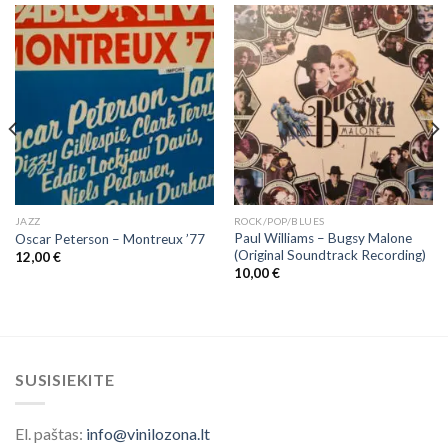
JAZZ
ROCK/POP/BLUES
Paul Williams – Bugsy Malone
Oscar Peterson – Montreux ’77
(Original Soundtrack Recording)
12,00
€
10,00
€
SUSISIEKITE
El. paštas:
info@vinilozona.lt