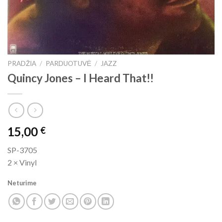
PRADŽIA
/
PARDUOTUVĖ
/
JAZZ
Quincy Jones ‎– I Heard That!!
15,00
€
SP-3705
2 × Vinyl
Neturime