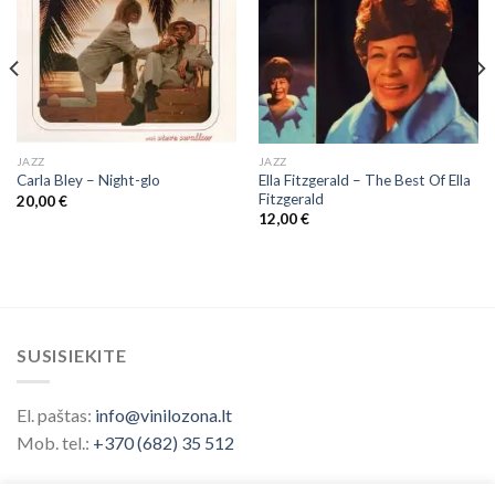
JAZZ
JAZZ
Ella Fitzgerald ‎– The Best Of Ella
Carla Bley ‎– Night-glo
Fitzgerald
20,00
€
12,00
€
SUSISIEKITE
El. paštas:
info@vinilozona.lt
Mob. tel.:
+370 (682) 35 512