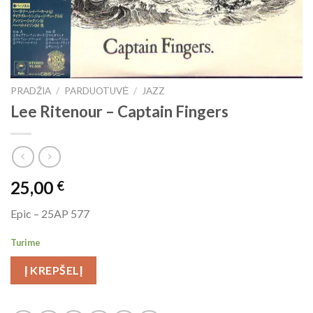
PRADŽIA
/
PARDUOTUVĖ
/
JAZZ
Lee Ritenour ‎– Captain Fingers
25,00
€
Epic ‎– 25AP 577
Turime
Į KREPŠELĮ