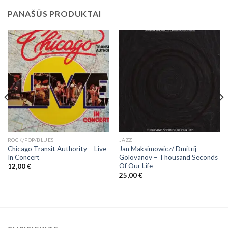
PANAŠŪS PRODUKTAI
ROCK/POP/BLUES
JAZZ
Chicago Transit Authority – Live
Jan Maksimowicz/ Dmitrij
In Concert
Golovanov ‎– Thousand Seconds
Of Our Life
12,00
€
25,00
€