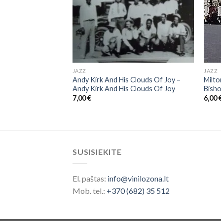
JAZZ
JAZZ
Andy Kirk And His Clouds Of Joy ‎–
Milto
s ‎– B, S & T; 4
Andy Kirk And His Clouds Of Joy
Bisho
7,00
€
6,00
SUSISIEKITE
El. paštas:
info@vinilozona.lt
Mob. tel.:
+370 (682) 35 512