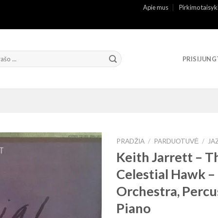
Apie mus
Pirkimo taisyk
PRISIJUNG
PRADŽIA
/
PARDUOTUVĖ
/
JA
Keith Jarrett ‎– T
Celestial Hawk –
Orchestra, Perc
Piano