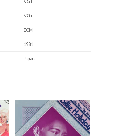
VG+
VG+
ECM
1981
Japan