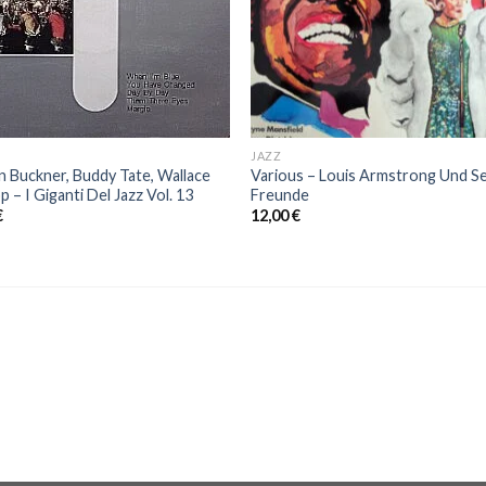
JAZZ
n Buckner, Buddy Tate, Wallace
Various – Louis Armstrong Und S
p ‎– I Giganti Del Jazz Vol. 13
Freunde
€
12,00
€