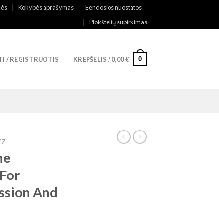
lės
Kokybės aprašymas
Bendosios nuostatos
Plokštelių supirkimas
0
TI / REGISTRUOTIS
KREPŠELIS /
0,00
€
ZZ
he
 For
ussion And