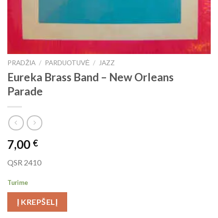
PRADŽIA
/
PARDUOTUVĖ
/
JAZZ
Eureka Brass Band ‎– New Orleans
Parade
7,00
€
QSR 2410
Turime
Į KREPŠELĮ