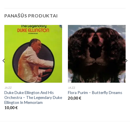
PANAŠŪS PRODUKTAI
JAZZ
JAZZ
Duke Duke Ellington And His
Flora Purim ‎– Butterfly Dreams
Orchestra ‎– The Legendary Duke
20,00
€
Ellington In Memoriam
10,00
€