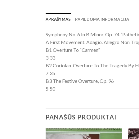
APRAŠYMAS
PAPILDOMA INFORMACIJA
Symphony No. 6 In B Minor, Op. 74 “Patheti
A First Movement. Adagio. Allegro Non Tr
B1 Overture To “Carmen”
3:33
B2 Coriolan. Overture To The Tragedy By H. 
7:35
B3 The Festive Overture, Op. 96
5:50
PANAŠŪS PRODUKTAI