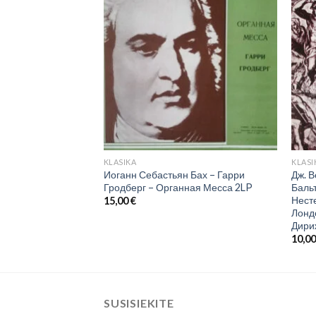
KLASIKA
KLASI
sk, Estonian SSR
Иоганн Себастьян Бах – Гарри
Дж. В
a, Eri Klas –
Гродберг – Органная Месса 2LP
Бальт
Нест
15,00
€
Лонд
Дири
10,0
SUSISIEKITE