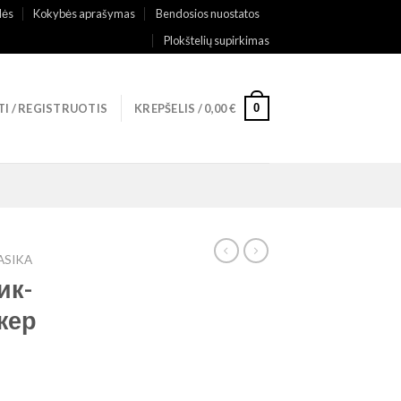
lės
Kokybės aprašymas
Bendosios nuostatos
Plokštelių supirkimas
0
TI / REGISTRUOTIS
KREPŠELIS /
0,00
€
ASIKA
ик-
жер