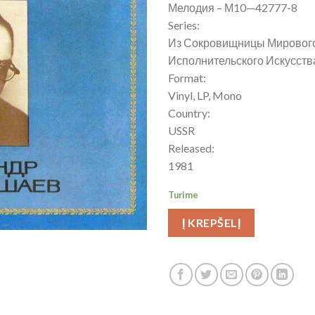
Мелодия – М10—42777-8
Series:
Из Сокровищницы Мировог
Исполнительского Искусства
Format:
Vinyl, LP, Mono
Country:
USSR
Released:
1981
Turime
Į KREPŠELĮ