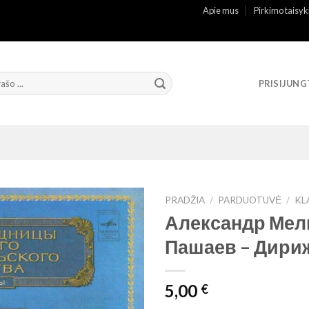
Apie mus
Pirkimo taisyk
PRISIJUNG
PRADŽIA
/
PARDUOTUVĖ
/
KL
Александр Мел
Пашаев – Дири
5,00
€