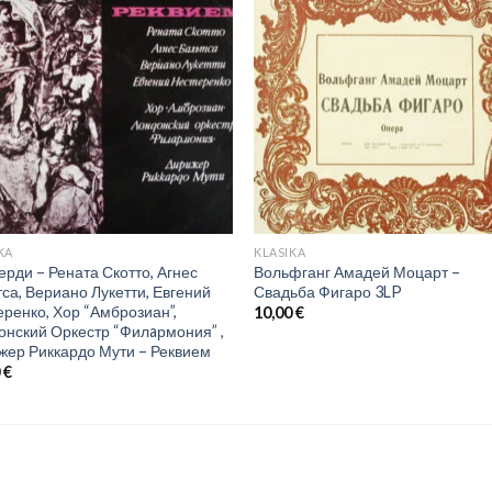
KA
KLASIKA
ерди – Рената Скотто, Агнес
Вольфганг Амадей Моцарт –
са, Вериано Лукетти, Евгений
Свадьба Фигаро 3LP
еренко, Хор “Амброзиан”,
10,00
€
онский Оркестр “Филaрмония” ,
жер Риккардо Мути – Реквием
0
€