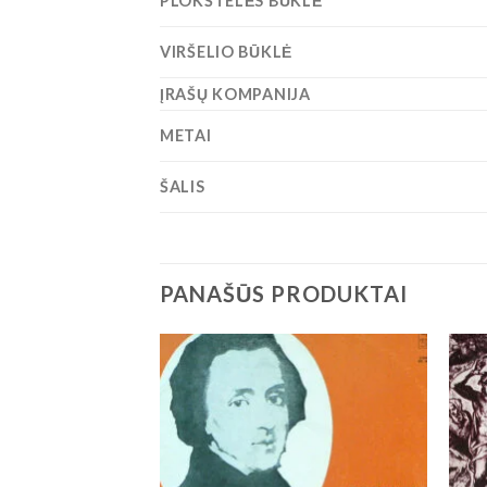
PLOKŠTELĖS BŪKLĖ
VIRŠELIO BŪKLĖ
ĮRAŠŲ KOMPANIJA
METAI
ŠALIS
PANAŠŪS PRODUKTAI