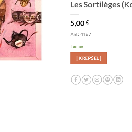
Les Sortilèges (K
5,00
€
ASD 4167
Turime
Į KREPŠELĮ