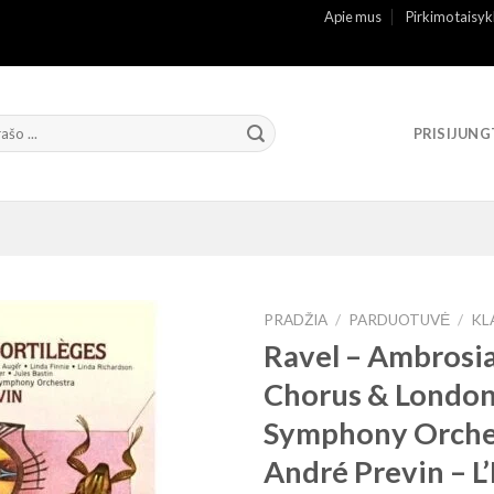
Apie mus
Pirkimo taisyk
PRISIJUNG
PRADŽIA
/
PARDUOTUVĖ
/
KL
Ravel – Ambrosi
Chorus & Londo
Symphony Orche
André Previn ‎– L