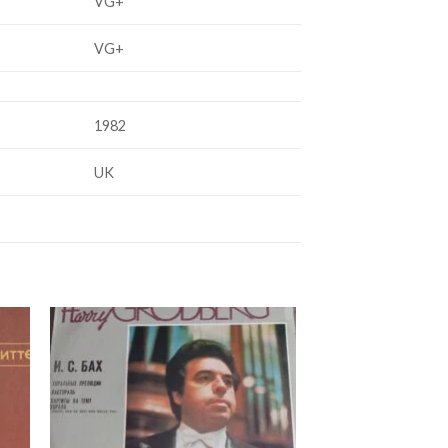
VG+
VG+
1982
UK