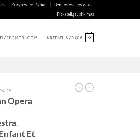
lės
Kokybės aprašymas
Bendosios nuostatos
Plokštelių supirkimas
0
TI / REGISTRUOTIS
KREPŠELIS /
0,00
€
ASIKA
an Opera
n
stra,
’Enfant Et