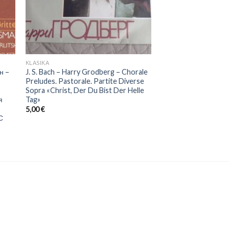
KLASIKA
н –
J. S. Bach – Harry Grodberg – Chorale
Preludes. Pastorale. Partite Diverse
Sopra «Christ, Der Du Bist Der Helle
я
Tag»
5,00
€
С