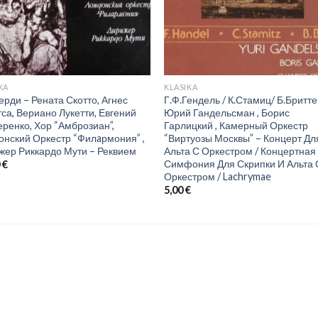
KA
KLASIKA
ерди – Рената Скотто, Агнес
Г.Ф.Гендель / К.Стамиц/ Б.Бритте
са, Вериано Лукетти, Евгений
Юрий Гандельсман , Борис
еренко, Хор “Амброзиан”,
Гарлицкий , Камерный Оркестр
онский Оркестр “Филaрмония” ,
“Виртуозы Москвы” – Концерт Дл
жер Риккардо Мути – Реквием
Альта С Оркестром / Концертная
Симфония Для Скрипки И Альта 
0
€
Оркестром / Lachrymae
5,00
€