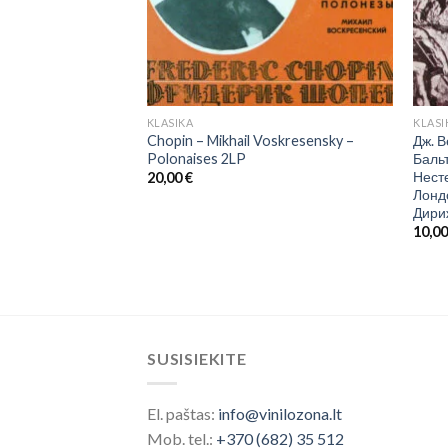
KLASIKA
KLASI
Chopin – Mikhail Voskresensky –
Дж. В
-Пашаев – Дирижер
Polonaises 2LP
Бальт
Нест
20,00
€
Лонд
Дири
10,0
SUSISIEKITE
El. paštas:
info@vinilozona.lt
Mob. tel.:
+370 (682) 35 512