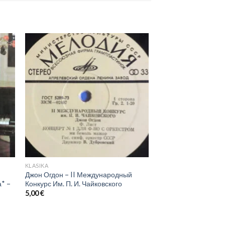
KLASIKA
Джон Огдон – II Международный
* –
Конкурс Им. П. И. Чайковского
5,00
€