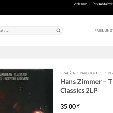
Apie mus
Pirkimo taisyk
PRISIJUNG
PRADŽIA
/
PARDUOTUVĖ
/
KL
Hans Zimmer ‎– 
Classics 2LP
35,00
€