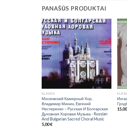
PANAŠŪS PRODUKTAI
KLASIKA
KLASI
eter Schreier,
Московский Камерный Хор,
Иога
der Nach Rellstab
Владимир Минин, Евгений
Грод
Нестеренко – Русская И Болгарская
15,0
Духовная Хоровая Музыка · Russian
And Bulgarian Sacred Choral Music
5,00
€