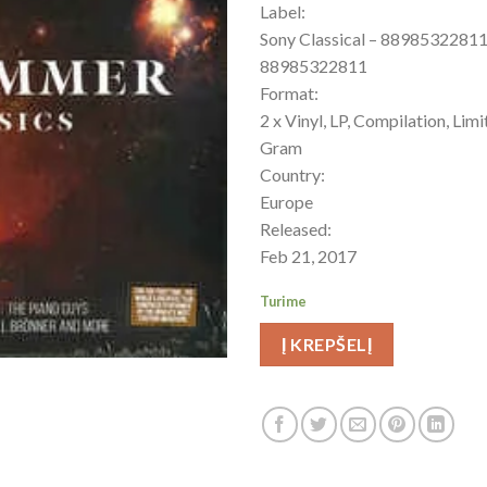
Label:
Sony Classical – 88985322811
88985322811
Format:
2 x Vinyl, LP, Compilation, Lim
Gram
Country:
Europe
Released:
Feb 21, 2017
Turime
Į KREPŠELĮ