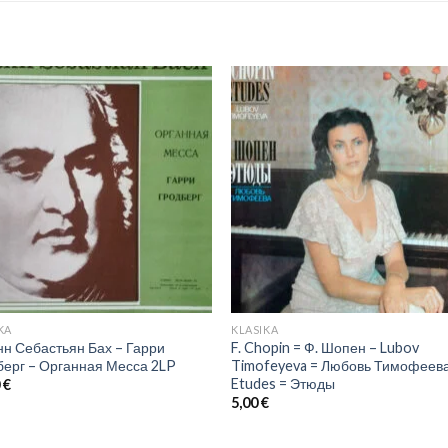
KA
KLASIKA
нн Себастьян Бах – Гарри
F. Chopin = Ф. Шопен – Lubov
берг – Органная Месса 2LP
Timofeyeva = Любовь Тимофеева
Etudes = Этюды
0
€
5,00
€