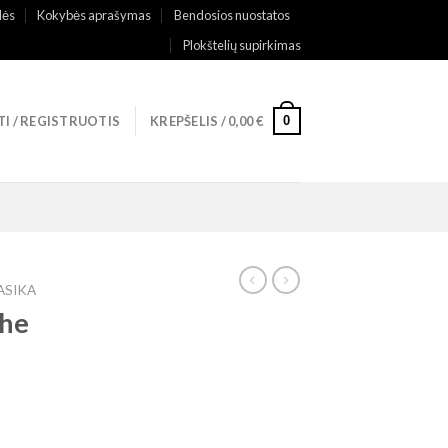
lės
Kokybės aprašymas
Bendosios nuostatos
Plokštelių supirkimas
0
TI / REGISTRUOTIS
KREPŠELIS /
0,00
€
ASIKA
The