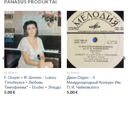
PANAŠŪS PRODUKTAI
KLASIKA
KLASIKA
F. Chopin = Ф. Шопен – Lubov
Джон Огдон – II
Timofeyeva = Любовь
Международный Конкурс Им.
Тимофеева* – Etudes = Этюды
П. И. Чайковского
5,00
€
5,00
€