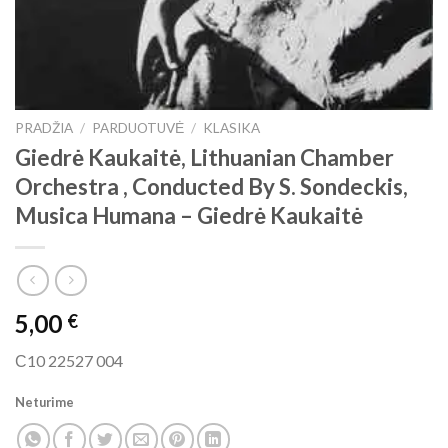
PRADŽIA
/
PARDUOTUVĖ
/
KLASIKA
Giedrė Kaukaitė, Lithuanian Chamber
Orchestra , Conducted By S. Sondeckis,
Musica Humana ‎– Giedrė Kaukaitė
5,00
€
С10 22527 004
Neturime