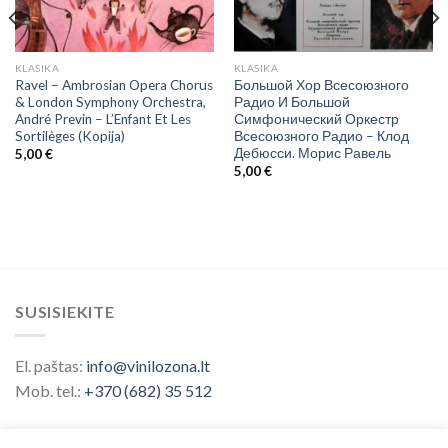
KLASIKA
KLASIKA
Ravel – Ambrosian Opera Chorus
Большой Хор Всесоюзного
& London Symphony Orchestra,
Радио И Большой
André Previn ‎– L’Enfant Et Les
Симфонический Оркестр
Sortilèges (Kopija)
Всесоюзного Радио – Клод
Дебюсси. Морис Равель
5,00
€
5,00
€
SUSISIEKITE
El. paštas:
info@vinilozona.lt
Mob. tel.:
+370 (682) 35 512