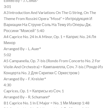
Edited By – J. Conus*
3:01
A3 Introduction And Variations On The G String, On The
Theme From Rossini Opera “Mosé” = Интродукция И
Вариации На Струне Соль На Тему Из Оперы Дж.
Россини “Моисей” 5:40
A4 Caprice No. 24 In A Minor, Op. 1 = Каприс No. 24 Ля
Минор
Arranged By – L. Auer*
5:02
A5 Campanella, Op. 7-bis (Rondo From Concerto No. 2 For
Violin And Orchestra) = Кампанелла, Соч. 7-bis ( Рондо Из
Концерта No. 2 Для Скрипки С Оркестром )
Arranged By – F. Kreisler*
4:30
Caprices, Op. 1 = Каприсы из Соч. 1
Arranged By – R. Schumann*
B1 Caprice No. 1 In E Major = No. 1 Ми Мажор 1:48