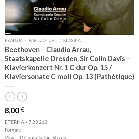
PRADŽIA
/
PARDUOTUVĖ
/
KLASIKA
Beethoven – Claudio Arrau,
Staatskapelle Dresden, Sir Colin Davis –
Klavierkonzert Nr. 1 C-dur Op. 15 /
Klaviersonate C-moll Op. 13 (Pathétique)
8,00
€
ETERNA – 7 29 212
Format:
Vinyl, LP, Compilation, Stereo