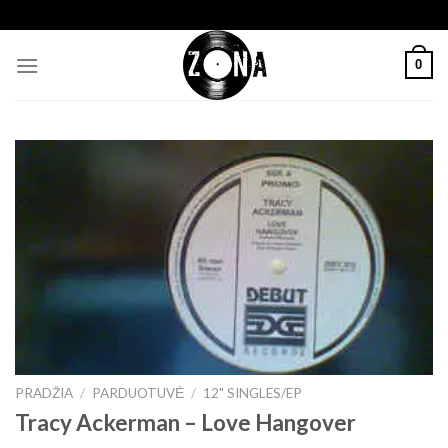
Skip
to
content
0
PRADŽIA
/
PARDUOTUVĖ
/
12" SINGLES/EP
Tracy Ackerman ‎– Love Hangover