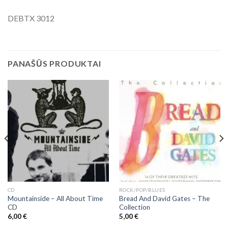
DEBTX 3012
PANAŠŪS PRODUKTAI
CD
ROCK/POP/BLUES
Mountainside ‎– All About Time
Bread And David Gates – The
CD
Collection
6,00
€
5,00
€