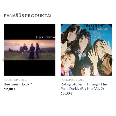
PANAŠŪS PRODUKTAI
ROCK/POP/BLUES
ROCK/POP/BLUES
Rolling Stones – Through The
Bee Gees ‎– E•S•P
Past, Darkly (Big Hits Vol. 2)
12,00
€
15,00
€