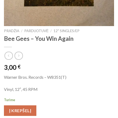
PRADŽIA
/
PARDUOTUVĖ
/
12" SINGLES/EP
Bee Gees ‎– You Win Again
3,00
€
Warner Bros. Records ‎– W8351(T)
Vinyl, 12″, 45 RPM
Turime
Į KREPŠELĮ