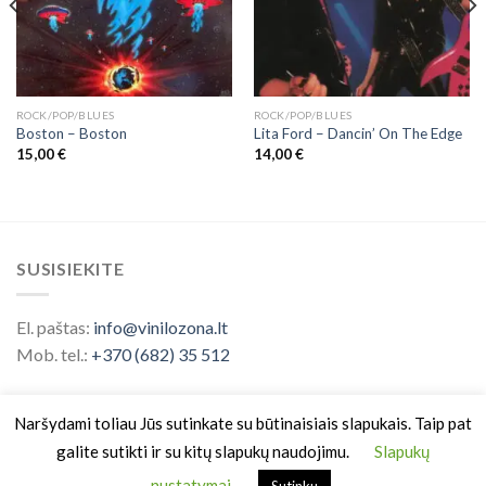
ROCK/POP/BLUES
ROCK/POP/BLUES
Boston ‎– Boston
Lita Ford – Dancin’ On The Edge
15,00
€
14,00
€
SUSISIEKITE
El. paštas:
info@vinilozona.lt
Mob. tel.:
+370 (682) 35 512
Naršydami toliau Jūs sutinkate su būtinaisiais slapukais. Taip pat
galite sutikti ir su kitų slapukų naudojimu.
Slapukų
nustatymai