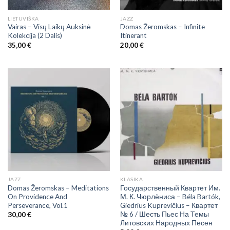
LIETUVIŠKA
JAZZ
Vairas – Visų Laikų Auksinė
Domas Žeromskas ‎– Infinite
Kolekcija (2 Dalis)
Itinerant
35,00
€
20,00
€
JAZZ
KLASIKA
Domas Žeromskas – Meditations
Государственный Квартет Им.
On Providence And
М. К. Чюрлёниса – Béla Bartók,
Perseverance, Vol.1
Giedrius Kuprevičius – Квартет
№ 6 / Шесть Пьес На Темы
30,00
€
Литовских Народных Песен