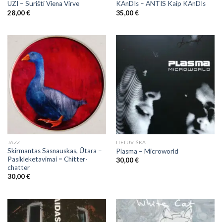
UZI – Surišti Viena Virve
KAnDIs – ANTIS Kaip KAnDIs
28,00
€
35,00
€
JAZZ
LIETUVIŠKA
Skirmantas Sasnauskas, Ūtara –
Plasma – Microworld
Pasikleketavimai = Chitter-
30,00
€
chatter
30,00
€