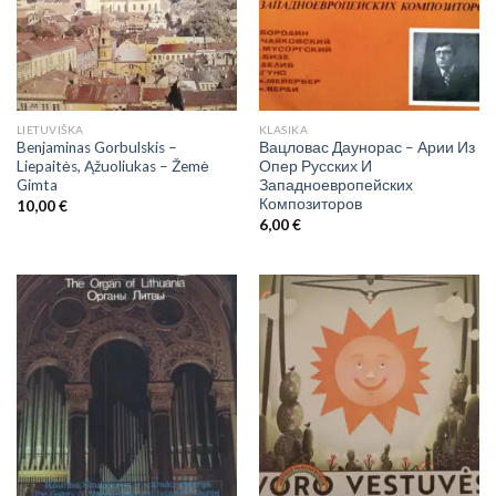
LIETUVIŠKA
KLASIKA
Benjaminas Gorbulskis –
Вацловас Даунорас – Арии Из
Liepaitės, Ąžuoliukas – Žemė
Опер Русских И
Gimta
Западноевропейских
Композиторов
10,00
€
6,00
€