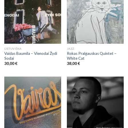
LIETUVIŠKA
JAZZ
Vaidas Baumila – Vienodai Žydi
Rokas Pralgauskas Quintet –
Sodai
White Cat
30,00
€
38,00
€