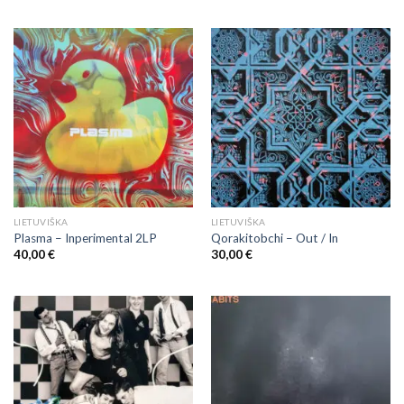
LIETUVIŠKA
LIETUVIŠKA
Plasma – Inperimental 2LP
Qorakitobchi – Out / In
40,00
€
30,00
€