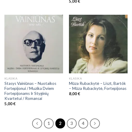
5,00
€
KLASIKA
KLASIKA
Stasys Vainiūnas – Nuotaikos
Mūza Rubackytė – Liszt, Bartók
Fortepijonui / Muzika Dviem
– Mūza Rubackytė, Fortepijonas
Fortepijonams Ir Styginių
8,00
€
Kvartetui / Romansai
5,00
€
1
2
3
4