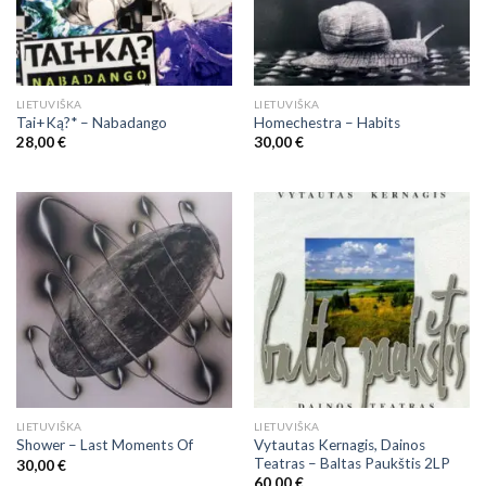
LIETUVIŠKA
LIETUVIŠKA
Tai+Ką?* – Nabadango
Homechestra – Habits
28,00
€
30,00
€
LIETUVIŠKA
LIETUVIŠKA
Vytautas Kernagis, Dainos
Shower – Last Moments Of
Teatras – Baltas Paukštis 2LP
30,00
€
60,00
€