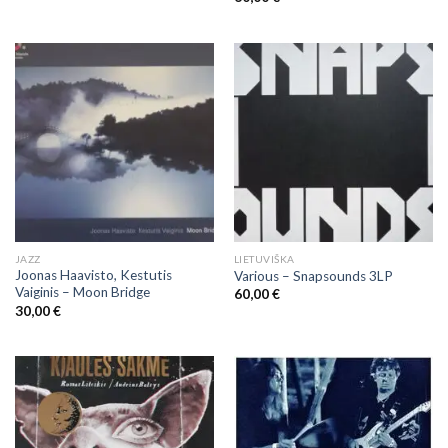
JAZZ
LIETUVIŠKA
Joonas Haavisto, Kestutis
Various ‎– Snapsounds 3LP
Vaiginis – Moon Bridge
60,00
€
30,00
€