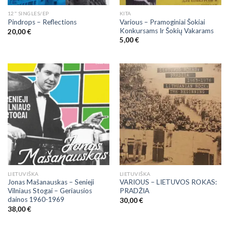
12" SINGLES/EP
KITA
Various – Pramoginiai Šokiai
Pindrops – Reflections
Konkursams Ir Šokių Vakarams
20,00
€
5,00
€
LIETUVIŠKA
LIETUVIŠKA
Jonas Mašanauskas – Senieji
VARIOUS – LIETUVOS ROKAS:
Vilniaus Stogai – Geriausios
PRADŽIA
dainos 1960-1969
30,00
€
38,00
€