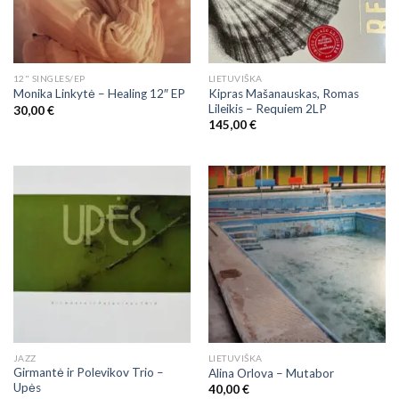
12" SINGLES/EP
LIETUVIŠKA
Kipras Mašanauskas, Romas
Monika Linkytė – Healing 12″ EP
Lileikis – Requiem 2LP
30,00
€
145,00
€
JAZZ
LIETUVIŠKA
Girmantė ir Polevikov Trio –
Alina Orlova – Mutabor
Upės
40,00
€