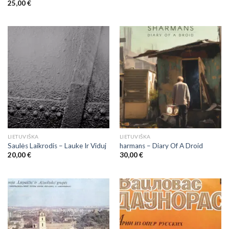
25,00
€
LIETUVIŠKA
LIETUVIŠKA
Saulės Laikrodis – Lauke Ir Viduj
harmans – Diary Of A Droid
20,00
€
30,00
€